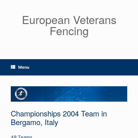
Skip
to
European Veterans
content
Fencing
Menu
Championships 2004 Team in
Bergamo, Italy
48 Teams